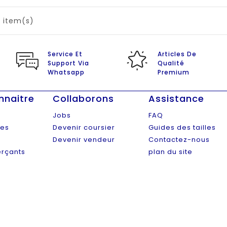
4 item(s)
Service Et
Articles De
Support Via
Qualité
Whatsapp
Premium
nnaitre
Collaborons
Assistance
Jobs
FAQ
ies
Devenir coursier
Guides des tailles
Devenir vendeur
Contactez-nous
rçants
plan du site