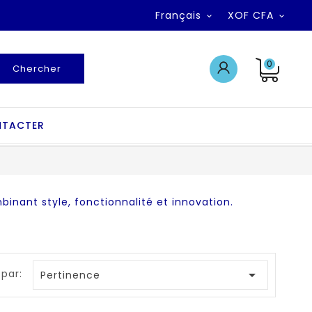
Français
XOF CFA


0
Chercher
NTACTER
nant style, fonctionnalité et innovation.
 par:

Pertinence